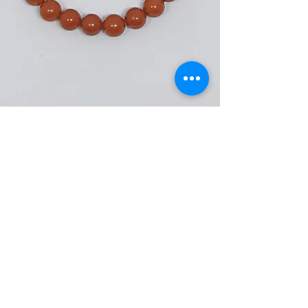
Jaspe rouge
Découvrir
flowersandflow1@gmail.com
© 2023 par Flowers and Flow. Créé avec Wix.com