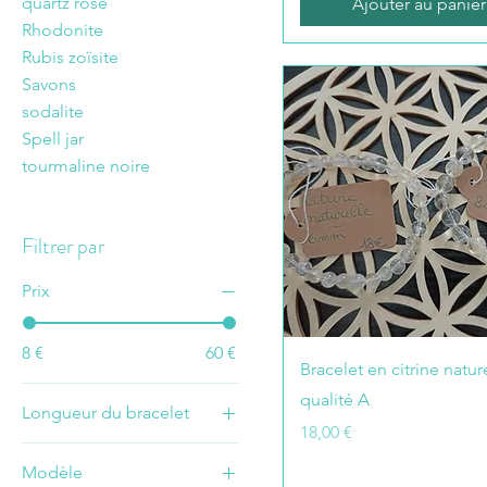
quartz rose
Ajouter au panier
Rhodonite
Rubis zoïsite
Savons
sodalite
Spell jar
tourmaline noire
Filtrer par
Prix
8 €
60 €
Bracelet en citrine natur
qualité A
Longueur du bracelet
Prix
18,00 €
16cm
Modèle
17 cm