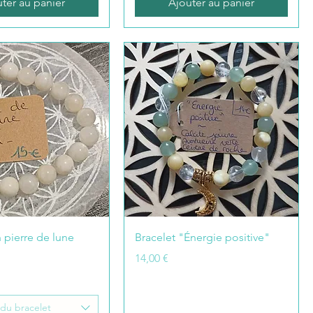
ter au panier
Ajouter au panier
 pierre de lune
Bracelet "Énergie positive"
Prix
14,00 €
du bracelet