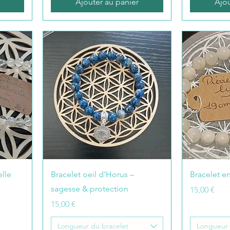
Ajouter au panier
Ajou
elle
Bracelet oeil d’Horus –
Bracelet en
sagesse & protection
Prix
15,00 €
Prix
15,00 €
Longueur du bracelet
Longueur 