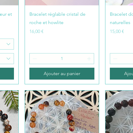
œur et
Bracelet réglable cristal de
Bracelet d
roche et howlite
naturelles
Prix
Prix
16,00 €
15,00 €
Ajouter au panier
Ajou