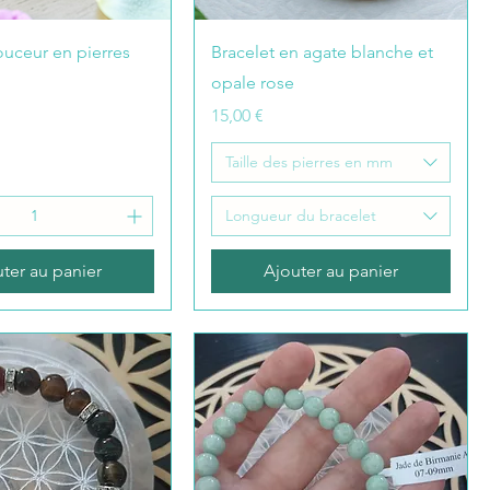
ouceur en pierres
Bracelet en agate blanche et
opale rose
Prix
15,00 €
Taille des pierres en mm
Longueur du bracelet
ter au panier
Ajouter au panier