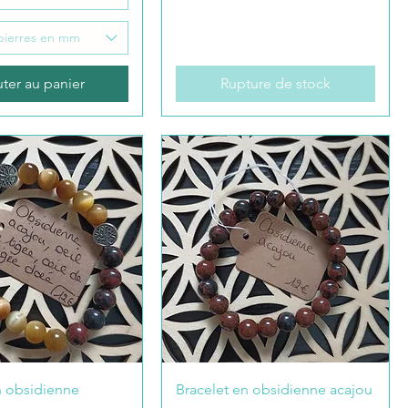
 pierres en mm
ter au panier
Rupture de stock
n obsidienne
Bracelet en obsidienne acajou