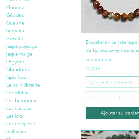
Fluorine
Géodes
Gua sha
hématite
Howlite
Bracelet en œil de tigre,
jaspe paysage
de faucon et œil de taur
jaspe rouge
séparateurs
l'Egypte
Prix
13,00 €
labradorite
lapis lazuli
Longueur du bracelet
Le coin librairie
Lepidolite
Les baroques
Les cristaux
Ajouter au panier
Les lots
Les uniques !
malachite