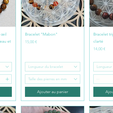
 œil
Bracelet "Mabon"
Bracelet tr
eau et
clarté
Prix
15,00 €
Prix
14,00 €
Longueur du bracelet
Longueur 
Taille des pierres en mm
Ajouter au panier
Ajou