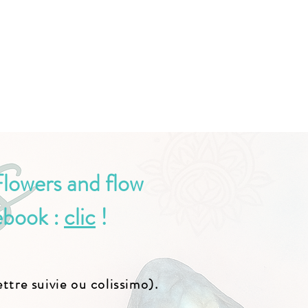
Flowers and flow
ebook :
clic
!
tre suivie ou colissimo).