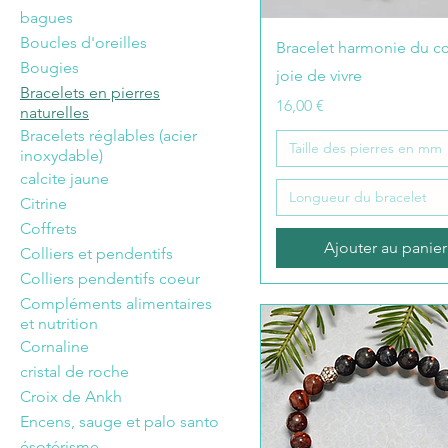
bagues
Boucles d'oreilles
Bracelet harmonie du c
Bougies
joie de vivre
Bracelets en pierres
Prix
16,00 €
naturelles
Bracelets réglables (acier
Taille des pierres en mm
inoxydable)
calcite jaune
Longueur du bracelet
Citrine
Coffrets
Ajouter au panier
Colliers et pendentifs
Colliers pendentifs coeur
Compléments alimentaires
et nutrition
Cornaline
cristal de roche
Croix de Ankh
Encens, sauge et palo santo
ésotérisme