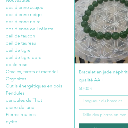
Nouveautés
obsidienne acajou
obsidienne neige
obsidienne noire
obsidienne oeil céleste
oeil de faucon
oeil de taureau
oeil de tigre
oeil de tigre doré
opale rose
Oracles, tarots et matériel
Bracelet en jade néphrit
Orgonites
qualité AA +
Outils énergétiques en bois
Prix
50,00 €
Pendules
pendules de Thot
Longueur du bracelet
pierre de lune
Pierres roulées
Taille des pierres en mm
pyrite