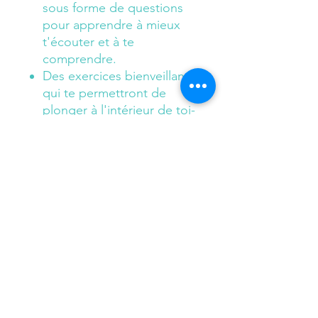
sous forme de questions
pour apprendre à mieux
t'écouter et à te
comprendre.
Des exercices bienveillants
qui te permettront de
plonger à l'intérieur de toi-
même, sans artifice.
Des modèles de lettres à
t'écrire selon tes
souffrances.
Tu pourras alors apprendre à
aimer tout ce que tu penses
négatif en toi, cheminer vers
un véritable épanouissement
personnel et enfin trouver ton
harmonie intérieure.