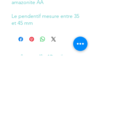
amazonite AA
Le pendentif mesure entre 35
et 45 mm
flowersandflow1@gmail.com
© 2023 par Flowers and Flow. Créé avec Wix.com