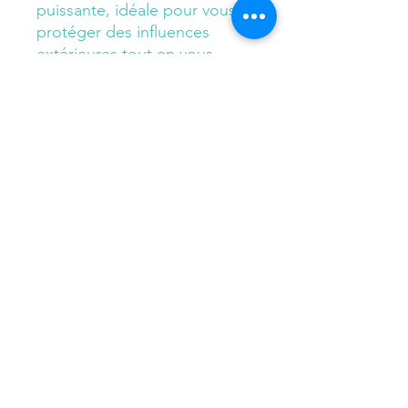
puissante, idéale pour vous
protéger des influences
extérieures tout en vous
apportant force et
détermination.✨
Porter ce bracelet
quotidiennement vous aide à
rester centré, protégé et
aligné avec votre énergie
intérieure. ✨
Les perles mesurent 8mm.
flowersandflow1@gmail.com
© 2023 par Flowers and Flow. Créé avec Wix.com