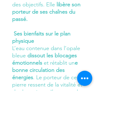
des objectifs. Elle
libère son
porteur de ses chaînes du
passé.
Ses bienfaits sur le plan
physique
L’eau contenue dans l’opale
bleue
dissout les blocages
émotionnels
et rétablit un
e
bonne circulation des
énergies
.
Le porteur de cette
pierre ressent de la vitalité et
du dynamisme. Il se sent plus
en forme et peut reprendre
une activité physique, même
modérée.
Le porteur de l’opale bleue a
envie de vivre plus sainement.
Cette pierre favorise le bon