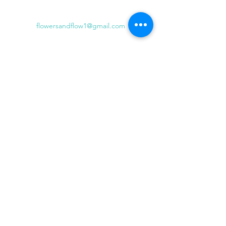
flowersandflow1@gmail.com
© 2023 par Flowers and Flow. Créé avec Wix.com