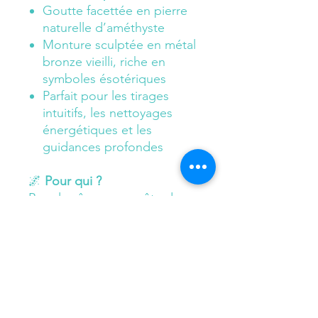
Goutte facettée en pierre
naturelle d’améthyste
Monture sculptée en métal
bronze vieilli, riche en
symboles ésotériques
Parfait pour les tirages
intuitifs, les nettoyages
énergétiques et les
guidances profondes
🌌
Pour qui ?
Pour les âmes en quête de
sagesse intérieure, les
sorcières modernes, les
thérapeutes de l’âme ou les
rêveurs éveillés.