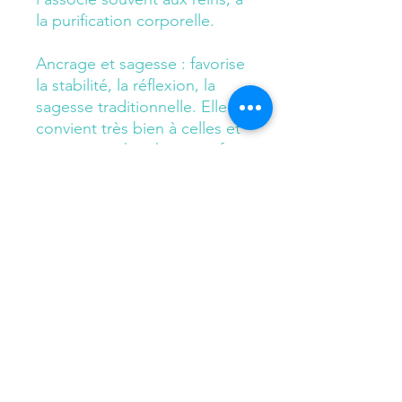
la purification corporelle.
Ancrage et sagesse : favorise
la stabilité, la réflexion, la
sagesse traditionnelle. Elle
convient très bien à celles et
ceux qui recherchent confort,
équilibre émotionnel et
sécurité intérieure.
flowersandflow1@gmail.com
© 2023 par Flowers and Flow. Créé avec Wix.com